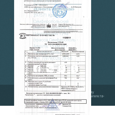
КОНТАКТЫ
«Ювента Груп Крым»
297571 Крым,
Cимферопольский
район, с. Доброе, ул.
Центральная 129а
(трасса Симферополь -
Алушта, 15 км от г.
Симферополь)
Тел: 7(978)026-28-60
Рекламу в Крыму
заказывают на
www.ra-
salgir.ru
.