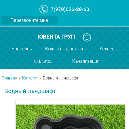
7(978)026-28-60
Перезвоните мне
ЮВЕНТА ГРУП
Бассейны
Водный ладншафт
Велнес
Фильтры
Канализация
Главная
Каталог
Водный ландшафт
Водный ландшафт