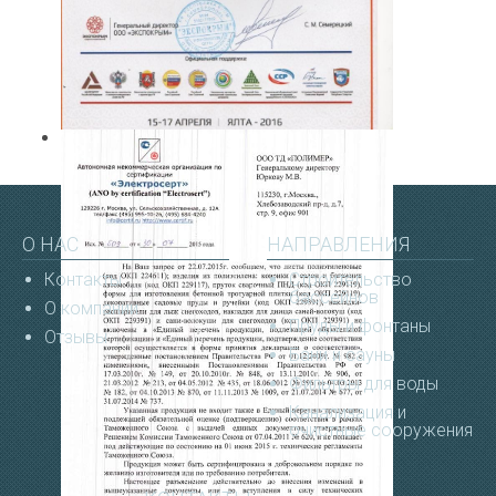
О НАС
НАПРАВЛЕНИЯ
Контакты
Строительство
бассейнов
О компании
Пруды и фонтаны
Отзывы
Бани и сауны
Фильтры для воды
Канализация и
очистные сооружения