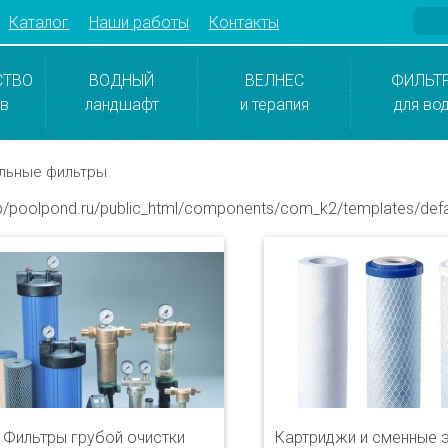
Каталог
Наши работы
Контакты
СТВО
ВОДНЫЙ
ВЕЛНЕС
ФИЛЬТ
ов
ландшафт
и терапия
для во
льные фильтры
poolpond.ru/public_html/components/com_k2/templates/defa
Фильтры грубой очистки
Картриджи и сменные 