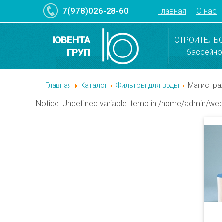
7(978)026-28-60
Главная
О нас
ЮВЕНТА
СТРОИТЕЛЬ
ГРУП
бассейн
Главная
Каталог
Фильтры для воды
Магистра
Notice
: Undefined variable: temp in
/home/admin/web/