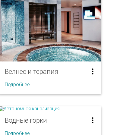
Велнес и терапия
Подробнее
Сауна
Водные горки
Хамам
Подробнее
Бани-бочки