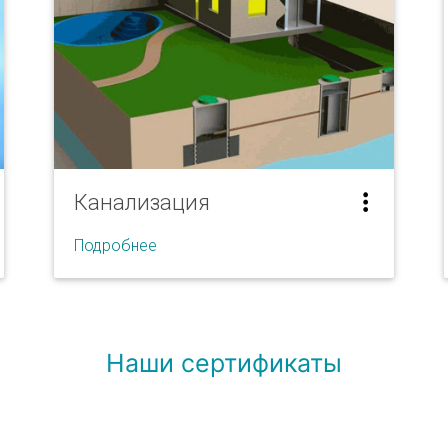
Канализация
Подробнее
Канализация
Жироуловители
Наши сертификаты
КНС
Очистные сооружения сточных