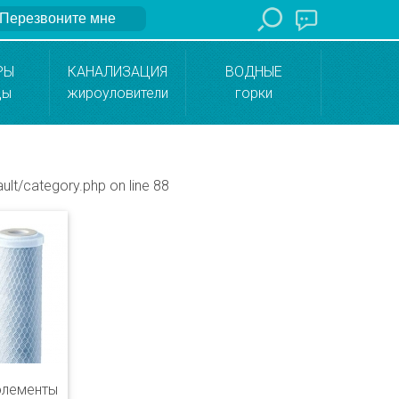
Перезвоните мне
РЫ
КАНАЛИЗАЦИЯ
ВОДНЫЕ
ды
жироуловители
горки
ult/category.php
on line
88
элементы