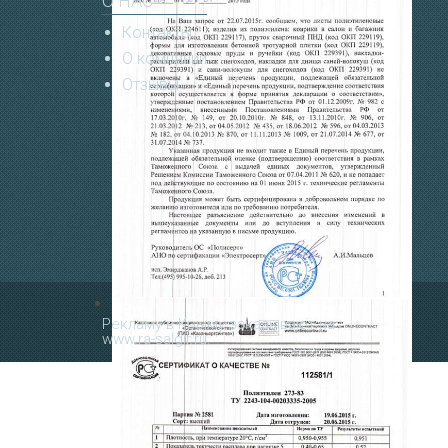
О НАС
Контакты
О компании
Отзывы
Рекламу в Крыму заказывают на
www.ra-salgir.ru
.