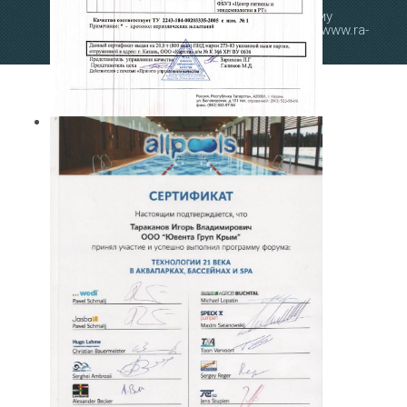
Рекламу в Крыму
заказывают на
www.ra-
salgir.ru
.