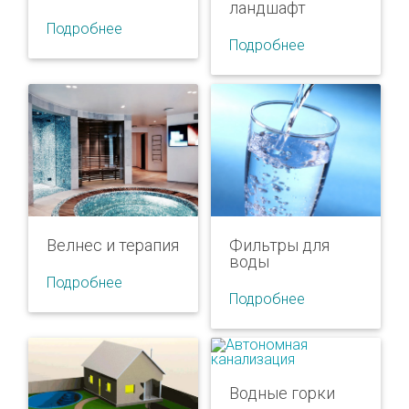
ландшафт
Подробнее
Подробнее
Бассейны
Садовые
пруды
Бетонные
бассейны
Пруды
Стекловолоконные
Фонтаны
бассейны
Фильтры для
Велнес и терапия
Полипропиленовые
воды
Подробнее
бассейны
Подробнее
Сборно-
каркасные
Фильтры для
Сауна
воды
бассейны
Водные горки
Хамам