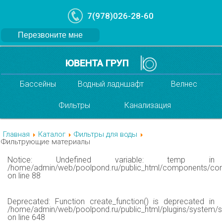
7(978)026-28-60
Перезвоните мне
ЮВЕНТА ГРУП
Бассейны
Водный ладншафт
Велнес
Фильтры
Канализация
Главная
Каталог
Фильтры для воды
Фильтрующие материалы
Notice
: Undefined variable: temp in
/home/admin/web/poolpond.ru/public_html/components/com
on line
88
Deprecated
: Function create_function() is deprecated in
/home/admin/web/poolpond.ru/public_html/plugins/system/s
on line
648