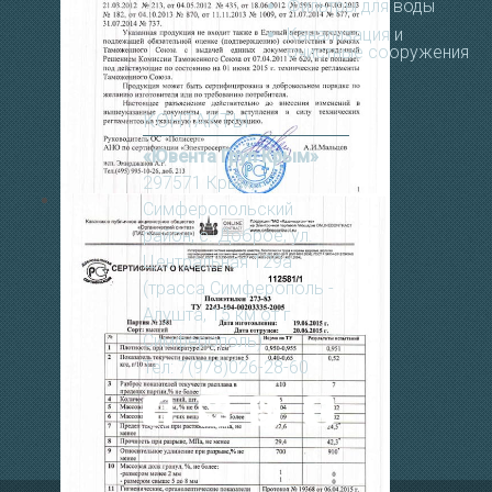
Фильтры для воды
Канализация и
очистные сооружения
КОНТАКТЫ
«Ювента Груп Крым»
297571 Крым,
Cимферопольский
район, с. Доброе, ул.
Центральная 129а
(трасса Симферополь -
Алушта, 15 км от г.
Симферополь)
Тел: 7(978)026-28-60